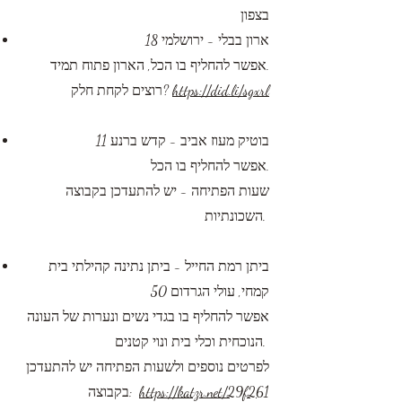
בצפון
​ארון בבלי - ירושלמי 18
אפשר להחליף בו הכל, הארון פתוח תמיד.
https​​://did​.li/sgxrl
רוצים לקחת חלק?
בוטיק מעוז אביב - קדש ברנע 11
אפשר להחליף בו הכל.
שעות הפתיחה - יש להתעדכן בקבוצה
השכונתיות. ​​​
ביתן רמת החייל - ביתן נתינה קהילתי בית
קמחי, עולי הגרדום 50
אפשר להחליף בו בגדי נשים ונערות של העונה
הנוכחית וכלי בית ונוי קטנים​.
לפרטים נוספים ולשעות הפתיחה יש להתעדכן
https://katzr.net/29f261
בקבוצה: