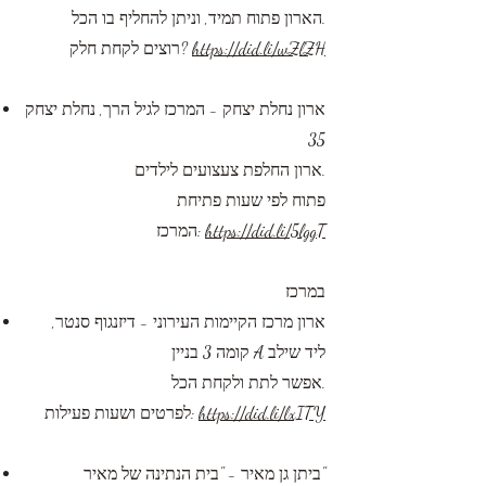
הארון פתוח תמיד, וניתן להחליף בו הכל.
https://did.li/wZlZH
רוצים לקחת חלק?
ארון נחלת יצחק - המרכז לגיל הרך, נחלת יצחק
35
ארון החלפת צעצועים לילדים.
פתוח לפי שעות פתיחת
https://did.li/5lggT
המרכז:
במרכז
ארון מרכז הקיימות העירוני - דיזנגוף סנטר,
קומה 3 בניין A ליד שילב
אפשר לתת ולקחת הכל.
https://did.li/lxITY
לפרטים ושעות פעילות:
ביתן גן מאיר - "בית הנתינה של מאיר"