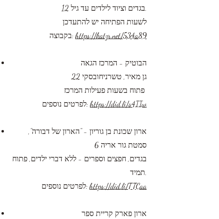
בגדים וציוד לילדים עד גיל 12.
לשעות הפתיחה יש להתעדכן
https://katzr.net/534a89
בקבוצה:
הבוטיק - המרכז הגאה
גן מאיר, טשרניחובסקי 22
פתוח בשעות פעילות​ המרכז
https://did.li/s4IIw
לפרטים נוספים:
ארון שכונת בן גוריון - "הארון של דבורה",
סמטת גור אריה 6
בגדים, חפצים וספרים - ללא דברי ילדים, פתוח
תמיד.
https://did.l​​i/TTCaa
לפרטים נוספים:
ארון פארק קריית ספר