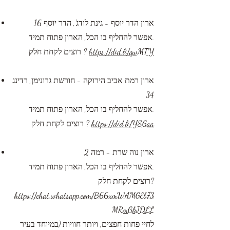
ארון הדר יוסף - גינת לודג', הדר יוסף 16
אפשר להחליף בו הכל, הארון פתוח תמיד.
https://did.li/qwMTY
רוצים לקחת חלק ?
ארון רמת אביב הירוקה - חורשת גרונימן, רדינג
34
אפשר להחליף בו הכל, הארון פתוח תמיד.
https://did.li/YSGaa​
רוצים לקחת חלק ? ​
ארון נוה שרת - רמה 2
אפשר להחליף בו הכל, הארון פתוח תמיד.
​רוצים לקחת חלק?
https://chat.whatsapp.com/B66xmWAMGEb73
MRmGkJDLL
לחיי פחות חפצים, ויותר חוויות (במיוחד בעיר