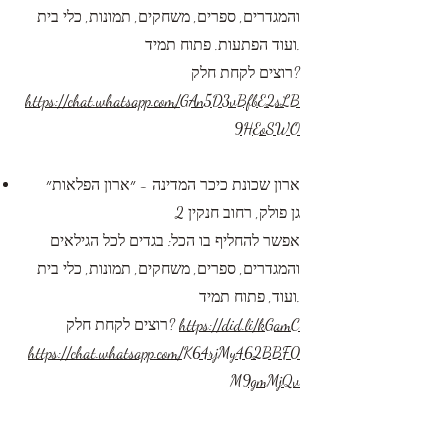
והמגדרים, ספרים, משחקים, תמונות, כלי בית
ועוד הפתעות. פתוח תמיד.
רוצים לקחת חלק?
https://chat.whatsapp.com/GAn5D3vBfbE2sLB
9HEoSWO
ארון שכונת כיכר המדינה - ״ארון הפלאות״
גן פולק, רחוב חנקין 2
אפשר להחליף בו הכל: בגדים לכל הגילאים
והמגדרים, ספרים, משחקים, תמונות, כלי בית
ועוד, פתוח תמיד.
https://did.li/kGamC
רוצים לקחת חלק?
https://chat.whatsapp.com/K64rjMy462BBF0
M9gmMjQv