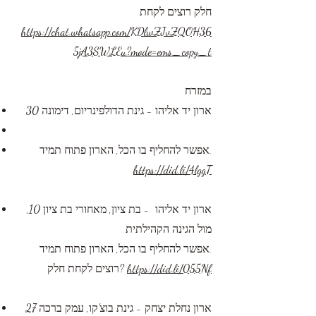
חלק רוצים לקחת
https://chat.whatsapp.com/KDlwZJvZQOH36
5jA3SWLEu?mode=ems_copy_t​
במזרח
​ארון יד אליהו - גינת הדולפינריום, דימונה 30
אפשר להחליף בו הכל, הארון פתוח תמיד.
https://did.li/4lggT
ארון יד אליהו - בת ציון, מאחורי בת ציון 10,
מול הגינה הקהילתית
אפשר להחליף בו הכל, הארון פתוח תמיד.
https://did.li/055Nf
רוצים לקחת חלק?
ארון נחלת יצחק - גינת בוצ'קו, עמק ברכה 27